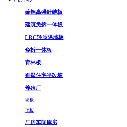
硫铝高强纤维板
建筑免拆一体板
LRC轻质隔墙板
免拆一体板
育林板
别墅住宅平改坡
养殖厂
墙板
顶板
厂房车间库房